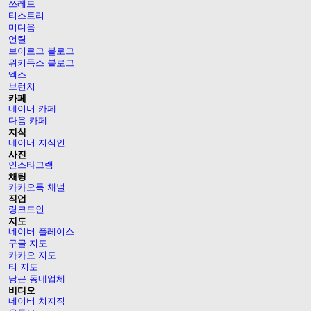
쓰레드
티스토리
미디움
언틸
브이로그 블로그
위키독스 블로그
엑스
브런치
카페
네이버 카페
다음 카페
지식
네이버 지식인
사진
인스타그램
채팅
카카오톡 채널
직업
링크드인
지도
네이버 플레이스
구글 지도
카카오 지도
티 지도
당근 동네업체
비디오
네이버 치지직