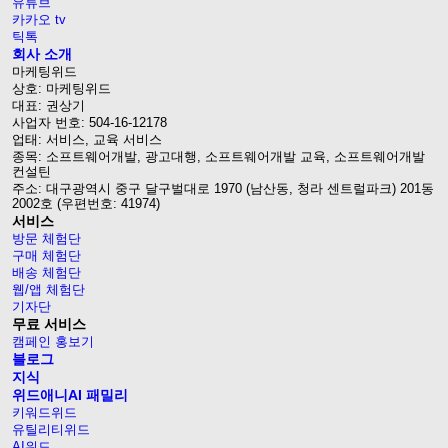
유튜브
카카오 tv
틱톡
회사 소개
마케팅위드
상호: 마케팅위드
대표: 권상기
사업자 번호: 504-16-12178
업태: 서비스, 교육 서비스
종목: 소프트웨어개발, 광고대행, 소프트웨어개발 교육, 소프트웨어개발
컨설틴
주소: 대구광역시 중구 달구벌대로 1970 (남산동, 청라 센트럴파크) 201동
2002호 (우편번호: 41974)
서비스
방문 체험단
구매 체험단
배송 체험단
웹/앱 체험단
기자단
무료 서비스
캠페인 홍보기
블로그
지식
위드애니AI 패밀리
키워드위드
유틸리티위드
AI위드