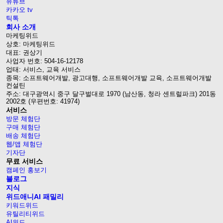
유튜브
카카오 tv
틱톡
회사 소개
마케팅위드
상호: 마케팅위드
대표: 권상기
사업자 번호: 504-16-12178
업태: 서비스, 교육 서비스
종목: 소프트웨어개발, 광고대행, 소프트웨어개발 교육, 소프트웨어개발
컨설틴
주소: 대구광역시 중구 달구벌대로 1970 (남산동, 청라 센트럴파크) 201동
2002호 (우편번호: 41974)
서비스
방문 체험단
구매 체험단
배송 체험단
웹/앱 체험단
기자단
무료 서비스
캠페인 홍보기
블로그
지식
위드애니AI 패밀리
키워드위드
유틸리티위드
AI위드