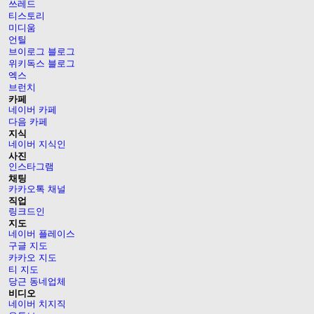
쓰레드
티스토리
미디움
언틸
브이로그 블로그
위키독스 블로그
엑스
브런치
카페
네이버 카페
다음 카페
지식
네이버 지식인
사진
인스타그램
채팅
카카오톡 채널
직업
링크드인
지도
네이버 플레이스
구글 지도
카카오 지도
티 지도
당근 동네업체
비디오
네이버 치지직