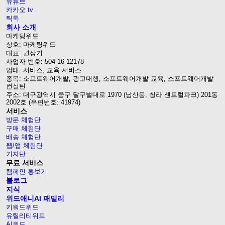
유튜브
카카오 tv
틱톡
회사 소개
마케팅위드
상호: 마케팅위드
대표: 권상기
사업자 번호: 504-16-12178
업태: 서비스, 교육 서비스
종목: 소프트웨어개발, 광고대행, 소프트웨어개발 교육, 소프트웨어개발
컨설틴
주소: 대구광역시 중구 달구벌대로 1970 (남산동, 청라 센트럴파크) 201동
2002호 (우편번호: 41974)
서비스
방문 체험단
구매 체험단
배송 체험단
웹/앱 체험단
기자단
무료 서비스
캠페인 홍보기
블로그
지식
위드애니AI 패밀리
키워드위드
유틸리티위드
AI위드