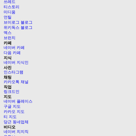
쓰레드
티스토리
미디움
언틸
브이로그 블로그
위키독스 블로그
엑스
브런치
카페
네이버 카페
다음 카페
지식
네이버 지식인
사진
인스타그램
채팅
카카오톡 채널
직업
링크드인
지도
네이버 플레이스
구글 지도
카카오 지도
티 지도
당근 동네업체
비디오
네이버 치지직