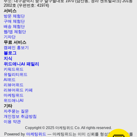
주소: 대구광역시 중구 달구벌대로 1970 (남산동, 청라 센트럴파크) 201동
2002호 (우편번호: 41974)
서비스
방문 체험단
구매 체험단
배송 체험단
웹/앱 체험단
기자단
무료 서비스
캠페인 홍보기
블로그
지식
위드애니AI 패밀리
키워드위드
유틸리티위드
AI위드
리뷰어위드
리뷰어위드 카페
마케팅위드
위드애니AI
기타
자주묻는 질문
개인정보 취급방침
이용 약관
Copyright © 2025 마케팅위드 Co. All rights reserved.
Powered by
마케팅위드
— 마케팅위드는 이미 신뢰를 형성한 웹블로그를