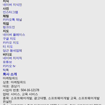
지식
네이버 지식인
사진
인스타그램
채팅
카카오톡 채널
직업
링크드인
지도
네이버 플레이스
구글 지도
카카오 지도
티 지도
당근 동네업체
비디오
네이버 치지직
유튜브
카카오 tv
틱톡
회사 소개
마케팅위드
상호: 마케팅위드
대표: 권상기
사업자 번호: 504-16-12178
업태: 서비스, 교육 서비스
종목: 소프트웨어개발, 광고대행, 소프트웨어개발 교육, 소프트웨어개발
컨설틴