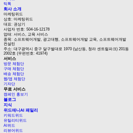
틱톡
회사 소개
마케팅위드
상호: 마케팅위드
대표: 권상기
사업자 번호: 504-16-12178
업태: 서비스, 교육 서비스
종목: 소프트웨어개발, 광고대행, 소프트웨어개발 교육, 소프트웨어개발
컨설틴
주소: 대구광역시 중구 달구벌대로 1970 (남산동, 청라 센트럴파크) 201동
2002호 (우편번호: 41974)
서비스
방문 체험단
구매 체험단
배송 체험단
웹/앱 체험단
기자단
무료 서비스
캠페인 홍보기
블로그
지식
위드애니AI 패밀리
키워드위드
유틸리티위드
AI위드
리뷰어위드