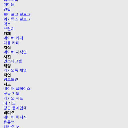
미디움
언틸
브이로그 블로그
위키독스 블로그
엑스
브런치
카페
네이버 카페
다음 카페
지식
네이버 지식인
사진
인스타그램
채팅
카카오톡 채널
직업
링크드인
지도
네이버 플레이스
구글 지도
카카오 지도
티 지도
당근 동네업체
비디오
네이버 치지직
유튜브
카카오 tv