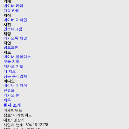
카페
네이버 카페
다음 카페
지식
네이버 지식인
사진
인스타그램
채팅
카카오톡 채널
직업
링크드인
지도
네이버 플레이스
구글 지도
카카오 지도
티 지도
당근 동네업체
비디오
네이버 치지직
유튜브
카카오 tv
틱톡
회사 소개
마케팅위드
상호: 마케팅위드
대표: 권상기
사업자 번호: 504-16-12178