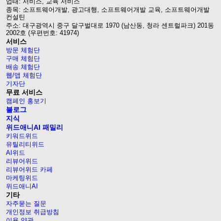
업태: 서비스, 교육 서비스
종목: 소프트웨어개발, 광고대행, 소프트웨어개발 교육, 소프트웨어개발
컨설틴
주소: 대구광역시 중구 달구벌대로 1970 (남산동, 청라 센트럴파크) 201동
2002호 (우편번호: 41974)
서비스
방문 체험단
구매 체험단
배송 체험단
웹/앱 체험단
기자단
무료 서비스
캠페인 홍보기
블로그
지식
위드애니AI 패밀리
키워드위드
유틸리티위드
AI위드
리뷰어위드
리뷰어위드 카페
마케팅위드
위드애니AI
기타
자주묻는 질문
개인정보 취급방침
이용 약관