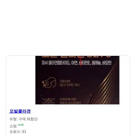
모발콜라겐
유형: 구매 체험단
쇼핑:
조회수: 91