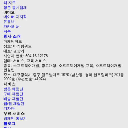
티 지도
당근 동네업체
비디오
네이버 치지직
유튜브
카카오 tv
틱톡
회사 소개
마케팅위드
상호: 마케팅위드
대표: 권상기
사업자 번호: 504-16-12178
업태: 서비스, 교육 서비스
종목: 소프트웨어개발, 광고대행, 소프트웨어개발 교육, 소프트웨어개발
컨설틴
주소: 대구광역시 중구 달구벌대로 1970 (남산동, 청라 센트럴파크) 201동
2002호 (우편번호: 41974)
서비스
방문 체험단
구매 체험단
배송 체험단
웹/앱 체험단
기자단
무료 서비스
캠페인 홍보기
블로그